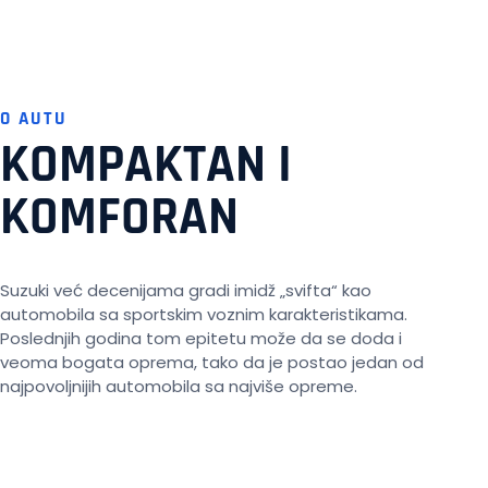
O AUTU
KOMPAKTAN I
KOMFORAN
Suzuki već decenijama gradi imidž „svifta“ kao
automobila sa sportskim voznim karakteristikama.
Poslednjih godina tom epitetu može da se doda i
veoma bogata oprema, tako da je postao jedan od
najpovoljnijih automobila sa najviše opreme.