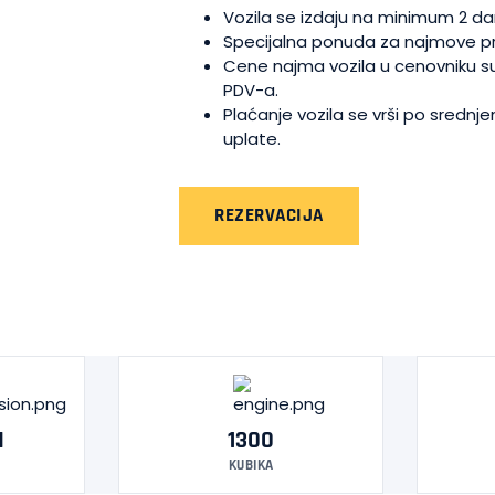
Vozila se izdaju na minimum 2 da
Specijalna ponuda za najmove p
Cene najma vozila u cenovniku su
PDV-a.
Plaćanje vozila se vrši po srednj
uplate.
REZERVACIJA
I
1300
KUBIKA