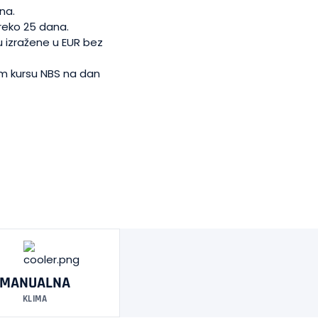
na.
reko 25 dana.
 izražene u EUR bez
em kursu NBS na dan
MANUALNA
KLIMA